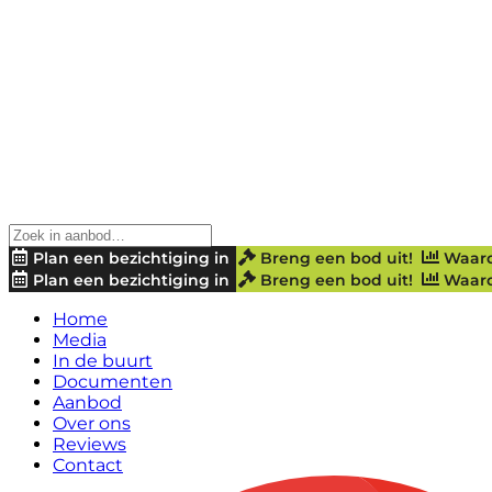
Plan een bezichtiging in
Breng een bod uit!
Waard
Plan een bezichtiging in
Breng een bod uit!
Waard
Home
Media
In de buurt
Documenten
Aanbod
Over ons
Reviews
Contact