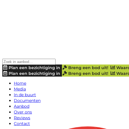
Plan een bezichtiging in
Breng een bod uit!
Waard
Plan een bezichtiging in
Breng een bod uit!
Waard
Home
Media
In de buurt
Documenten
Aanbod
Over ons
Reviews
Contact