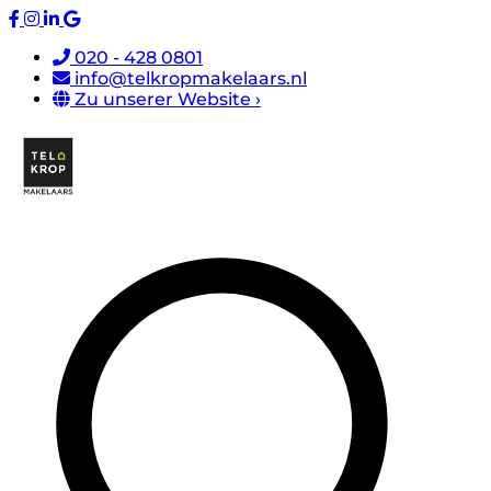
020 - 428 0801
info@telkropmakelaars.nl
Zu unserer Website ›