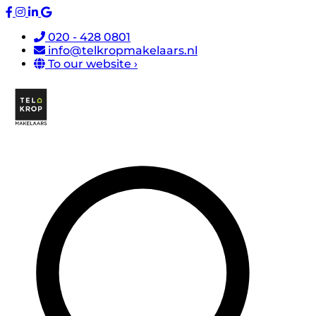
020 - 428 0801
info@telkropmakelaars.nl
To our website ›