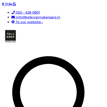
020 - 428 0801
info@telkropmakelaars.nl
To our website ›